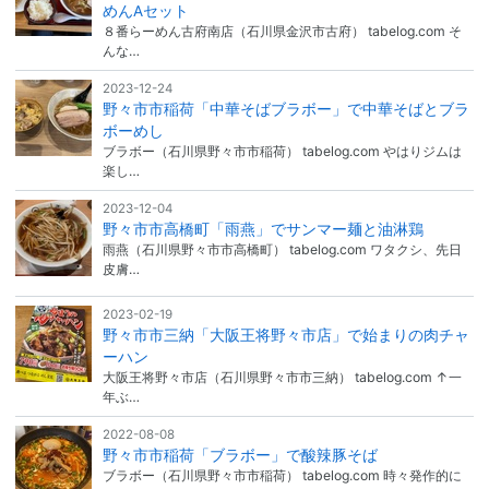
めんAセット
８番らーめん古府南店（石川県金沢市古府） tabelog.com そ
んな…
2023-12-24
野々市市稲荷「中華そばブラボー」で中華そばとブラ
ボーめし
ブラボー（石川県野々市市稲荷） tabelog.com やはりジムは
楽し…
2023-12-04
野々市市高橋町「雨燕」でサンマー麺と油淋鶏
雨燕（石川県野々市市高橋町） tabelog.com ワタクシ、先日
皮膚…
2023-02-19
野々市市三納「大阪王将野々市店」で始まりの肉チャ
ーハン
大阪王将野々市店（石川県野々市市三納） tabelog.com ↑一
年ぶ…
2022-08-08
野々市市稲荷「ブラボー」で酸辣豚そば
ブラボー（石川県野々市市稲荷） tabelog.com 時々発作的に