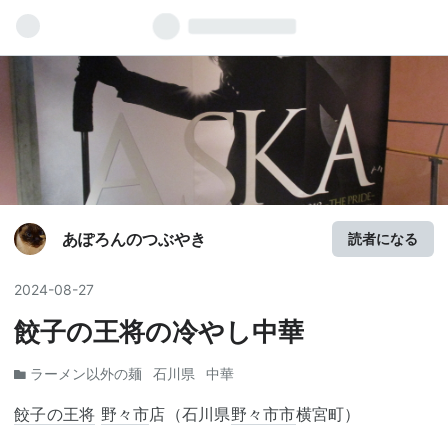
あぽろんのつぶやき
読者になる
2024
-
08
-
27
餃子の王将の冷やし中華
ラーメン以外の麺
石川県
中華
餃子の王将
野々市
店（石川県
野々市市
横宮町）